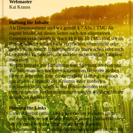
Webmaster
Kai Krauss
Haftung für Inhalte
Als Diensteanbieter sind wir gemäß § 7 Abs.1 TMG für
eigene Inhalte auf diesen Seiten nach den allgemeinen
Gesetzen verantwortlich. Nach §§ 8 bis 10 TMG sind wir als
Diensteanbieter jedoch nicht verpflichtet, übermittelte oder
gespeicherte fremde Informationen zu überwachen oder nach
Umständen zu forschen, die auf eine rechtswidrige Tätigkeit
hinweisen.
Verpflichtungen zur Entfernung oder Sperrung der Nutzung
von Informationen nach den allgemeinen Gesetzen bleiben
hiervon unberührt. Eine diesbezügliche Haftung ist jedoch
erst ab dem Zeitpunkt der Kenntnis einer konkreten
Rechtsverletzung möglich. Bei Bekanntwerden von
entsprechenden Rechtsverletzungen werden wir diese Inhalte
umgehend entfernen.
Haftung für Links
Unser Angebot enthält Links zu externen Websites Dritter,
auf deren Inhalte wir keinen Einfluss haben. Deshalb können
wir für diese fremden Inhalte auch keine Gewähr
übernehmen. Für die Inhalte der verlinkten Seiten ist stets der