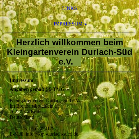
LINKS
IMPRESSUM
Herzlich willkommen beim
Kleingartenverein Du
rlach-S
üd
e.V.
Impressum
Angaben gemäß § 5 TMG
Kleingartenverein Durlach-Süd e.V.
Im Breitbartsbrüchlein 1
76227 Karlsruhe
Deutschland
Tel.: +49 176 20901297
E-Mail: info@kgv-durlach-sued.de