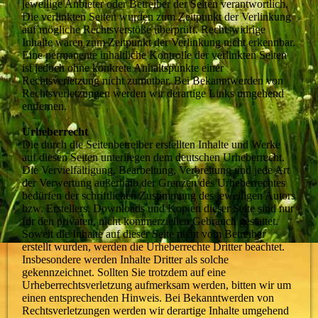
jeweilige Anbieter oder Betreiber der Seiten verantwortlich.
Die verlinkten Seiten wurden zum Zeitpunkt der Verlinkung
auf mögliche Rechtsverstöße überprüft. Rechtswidrige
Inhalte waren zum Zeitpunkt der Verlinkung nicht erkennbar.
Eine permanente inhaltliche Kontrolle der verlinkten Seiten
ist jedoch ohne konkrete Anhaltspunkte einer
Rechtsverletzung nicht zumutbar. Bei Bekanntwerden von
Rechtsverletzungen werden wir derartige Links umgehend
entfernen.
Urheberrecht
Die durch die Seitenbetreiber erstellten Inhalte und Werke
auf diesen Seiten unterliegen dem deutschen Urheberrecht.
Die Vervielfältigung, Bearbeitung, Verbreitung und jede Art
der Verwertung außerhalb der Grenzen des Urheberrechtes
bedürfen der schriftlichen Zustimmung des jeweiligen Autors
bzw. Erstellers. Downloads und Kopien dieser Seite sind nur
für den privaten, nicht kommerziellen Gebrauch gestattet.
Soweit die Inhalte auf dieser Seite nicht vom Betreiber
erstellt wurden, werden die Urheberrechte Dritter beachtet.
Insbesondere werden Inhalte Dritter als solche
gekennzeichnet. Sollten Sie trotzdem auf eine
Urheberrechtsverletzung aufmerksam werden, bitten wir um
einen entsprechenden Hinweis. Bei Bekanntwerden von
Rechtsverletzungen werden wir derartige Inhalte umgehend